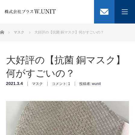
選ばれる3つの理由
ホーム
マスク
大好評の【抗菌 銅マスク】何がすごいの？
ブログ
大好評の【抗菌 銅マスク】
会社概要
何がすごいの？
お問い合わせ
2021.3.4
マスク
コメント:
1
投稿者:
wunit