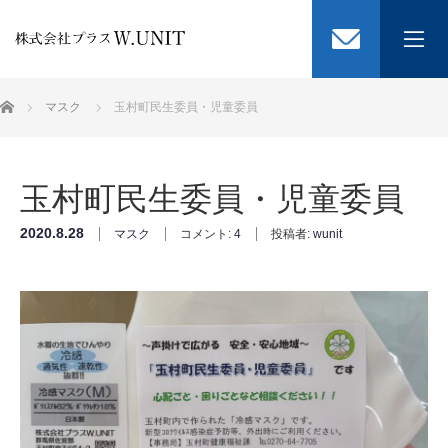
選ばれる3つの理由
ホーム
マスク
玉村町民生委員・児童委員
ブログ
玉村町民生委員・児童委員
会社概要
2020.8.28
マスク
コメント:
4
投稿者:
wunit
お問い合わせ